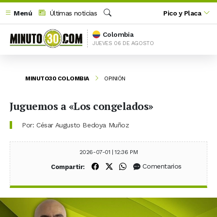
Menú
Últimas noticias
Pico y Placa
Buscar
Colombia
JUEVES 06 DE AGOSTO
MINUTO30 COLOMBIA
OPINIÓN
Juguemos a «Los congelados»
Por: César Augusto Bedoya Muñoz
2026-07-01 | 12:36 PM
Compartir en Facebook
Compartir en X (Twitter)
Compartir en WhatsApp
Comentarios
Compartir: