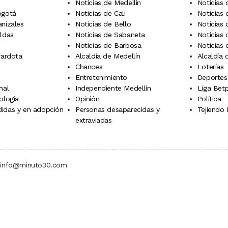
Noticias de Medellín
Noticias 
ogotá
Noticias de Cali
Noticias
anizales
Noticias de Bello
Noticias
aldas
Noticias de Sabaneta
Noticias 
Noticias de Barbosa
Noticias
rardota
Alcaldía de Medellín
Alcaldía
Chances
Loterías
Entretenimiento
Deportes
nal
Independiente Medellín
Liga Betp
ología
Opinión
Política
idas y en adopción
Personas desaparecidas y
Tejiendo
extraviadas
 | info@minuto30.com