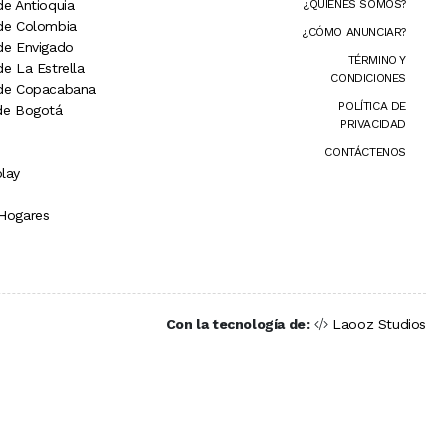
de Antioquia
¿QUIÉNES SOMOS?
 de Colombia
¿CÓMO ANUNCIAR?
 de Envigado
TÉRMINO Y
de La Estrella
CONDICIONES
 de Copacabana
POLÍTICA DE
 de Bogotá
PRIVACIDAD
CONTÁCTENOS
lay
 Hogares
Con la tecnología de:
Laooz Studios