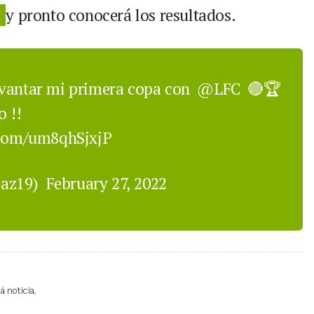
Í
y pronto conocerá los resultados.
evantar mi primera copa con
@LFC
🔴🏆
o !!
.com/um8qhSjxjP
iaz19)
February 27, 2022
 noticia.