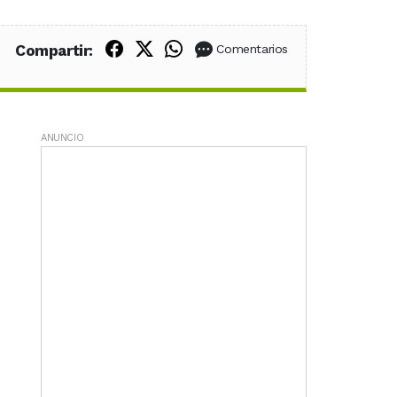
Compartir en Facebook
Compartir en X (Twitter)
Compartir en WhatsApp
Compartir:
Comentarios
ANUNCIO