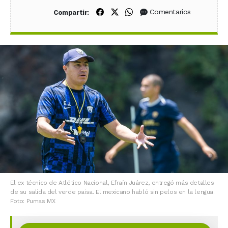
Compartir en Facebook
Compartir en X (Twitter)
Compartir en WhatsApp
Comentarios
Compartir:
El ex técnico de Atlético Nacional, Efraín Juárez, entregó más detalles
de su salida del verde paisa. El mexicano habló sin pelos en la lengua.
Foto: Pumas MX