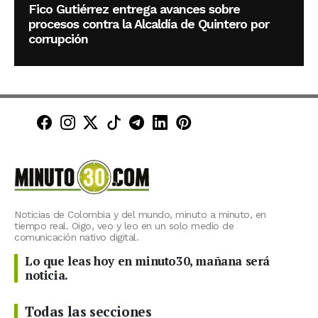
Fico Gutiérrez entrega avances sobre
procesos contra la Alcaldía de Quintero por
corrupción
Minuto30 en Facebook
Minuto30 en Instagram
Minuto30 en X (Twitter)
Minuto30 en TikTok
Canal de Minuto30 en T
Minuto30 en LinkedIn
Minuto30 en Pinte
Noticias de Colombia y del mundo, minuto a minuto, en
tiempo real. Oigo, veo y leo en un solo medio de
comunicación nativo digital.
Lo que leas hoy en minuto30, mañana será
noticia.
Todas las secciones