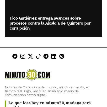
Fico Gutiérrez entrega avances sobre
procesos contra la Alcaldía de Quintero por
corrupción
Minuto30 en Facebook
Minuto30 en Instagram
Minuto30 en X (Twitter)
Minuto30 en TikTok
Canal de Minuto30 en T
Minuto30 en LinkedIn
Minuto30 en Pinte
Noticias de Colombia y del mundo, minuto a minuto, en
tiempo real. Oigo, veo y leo en un solo medio de
comunicación nativo digital.
Lo que leas hoy en minuto30, mañana será