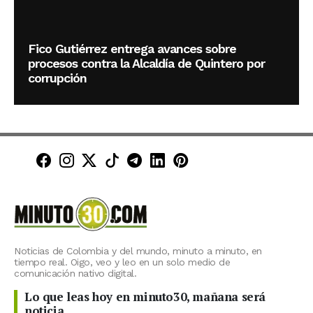
Fico Gutiérrez entrega avances sobre
procesos contra la Alcaldía de Quintero por
corrupción
Minuto30 en Facebook
Minuto30 en Instagram
Minuto30 en X (Twitter)
Minuto30 en TikTok
Canal de Minuto30 en T
Minuto30 en LinkedIn
Minuto30 en Pinte
Noticias de Colombia y del mundo, minuto a minuto, en
tiempo real. Oigo, veo y leo en un solo medio de
comunicación nativo digital.
Lo que leas hoy en minuto30, mañana será
noticia.