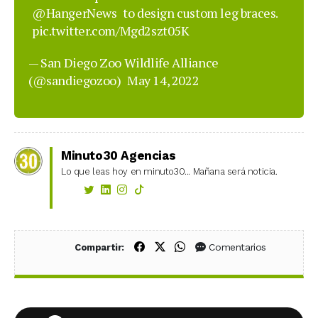
@HangerNews
to design custom leg braces.
pic.twitter.com/Mgd2szt05K
— San Diego Zoo Wildlife Alliance
(@sandiegozoo)
May 14, 2022
Minuto30 Agencias
Lo que leas hoy en minuto30... Mañana será noticia.
Compartir en Facebook
Compartir en X (Twitter)
Compartir en WhatsApp
Comentarios
Compartir: