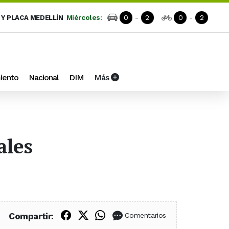
Miércoles:
0
-
2
0
-
2
 Y PLACA MEDELLÍN
iento
Nacional
DIM
Más
ales
Compartir en Facebook
Compartir en X (Twitter)
Compartir en WhatsApp
Compartir:
Comentarios