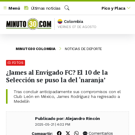
Menú
Últimas noticias
Pico y Placa
Buscar
Colombia
VIERNES 07 DE AGOSTO
MINUTO30 COLOMBIA
NOTICIAS DE DEPORTE
FOTOS
¿James al Envigado FC? El 10 de la
Selección se puso la del ‘naranja’
Tras concluir anticipadamente sus compromisos con el
Club León en México, James Rodríguez ha regresado a
Medellín
Publicado por: Alejandro Rincón
2025-05-21 | 4:02 PM
Compartir en Facebook
Compartir en X (Twitter)
Compartir en WhatsApp
Comentarios
Compartir: