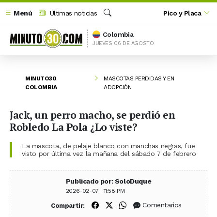
Menú
Últimas noticias
Pico y Placa
Buscar
Colombia
JUEVES 06 DE AGOSTO
MINUTO30
MASCOTAS PERDIDAS Y EN
COLOMBIA
ADOPCIÓN
Jack, un perro macho, se perdió en
Robledo La Pola ¿Lo viste?
La mascota, de pelaje blanco con manchas negras, fue
visto por última vez la mañana del sábado 7 de febrero
Publicado por: SoloDuque
2026-02-07 | 11:58 PM
Compartir en Facebook
Compartir en X (Twitter)
Compartir en WhatsApp
Comentarios
Compartir: