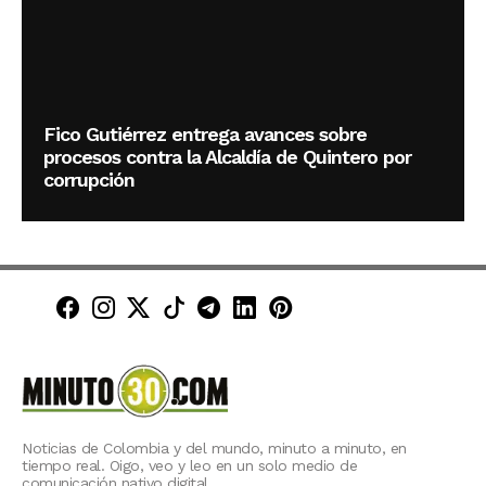
Fico Gutiérrez entrega avances sobre
procesos contra la Alcaldía de Quintero por
corrupción
Minuto30 en Facebook
Minuto30 en Instagram
Minuto30 en X (Twitter)
Minuto30 en TikTok
Canal de Minuto30 en T
Minuto30 en LinkedIn
Minuto30 en Pinte
Noticias de Colombia y del mundo, minuto a minuto, en
tiempo real. Oigo, veo y leo en un solo medio de
comunicación nativo digital.