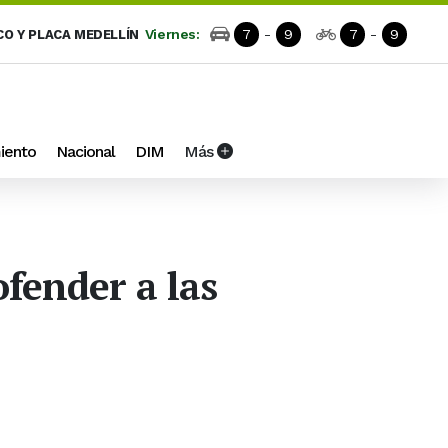
Viernes:
7
-
9
7
-
9
CO Y PLACA MEDELLÍN
iento
Nacional
DIM
Más
ofender a las