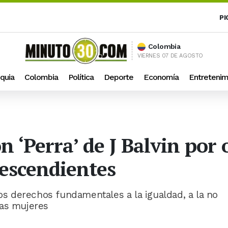
PI
Colombia
VIERNES 07 DE AGOSTO
quia
Colombia
Política
Deporte
Economía
Entretenim
n ‘Perra’ de J Balvin por 
escendientes
los derechos fundamentales a la igualdad, a la no
las mujeres