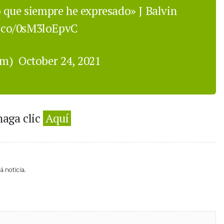
 que siempre he expresado» J Balvin
t.co/0sM3loEpvC
om)
October 24, 2021
haga clic
Aquí
 noticia.