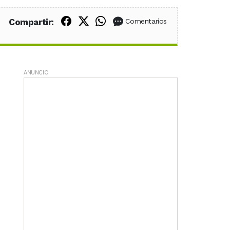
Compartir en Facebook
Compartir en X (Twitter)
Compartir en WhatsApp
Compartir:
Comentarios
ANUNCIO