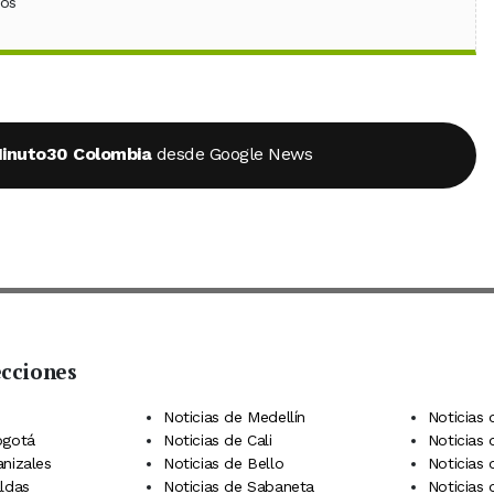
ebook
 (Twitter)
 en WhatsApp
ios
inuto30 Colombia
desde Google News
ecciones
 Telegram
dIn
terest
Noticias de Medellín
Noticias 
ogotá
Noticias de Cali
Noticias
anizales
Noticias de Bello
Noticias
aldas
Noticias de Sabaneta
Noticias 