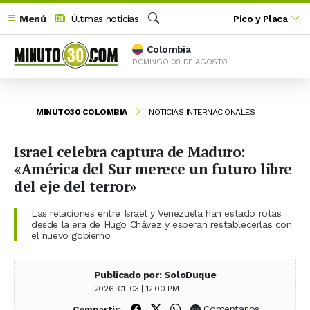
Menú
Últimas noticias
Pico y Placa
Buscar
Colombia
DOMINGO 09 DE AGOSTO
MINUTO30 COLOMBIA
NOTICIAS INTERNACIONALES
Israel celebra captura de Maduro:
«América del Sur merece un futuro libre
del eje del terror»
Las relaciones entre Israel y Venezuela han estado rotas
desde la era de Hugo Chávez y esperan restablecerlas con
el nuevo gobierno
Publicado por: SoloDuque
2026-01-03 | 12:00 PM
Compartir en Facebook
Compartir en X (Twitter)
Compartir en WhatsApp
Comentarios
Compartir: