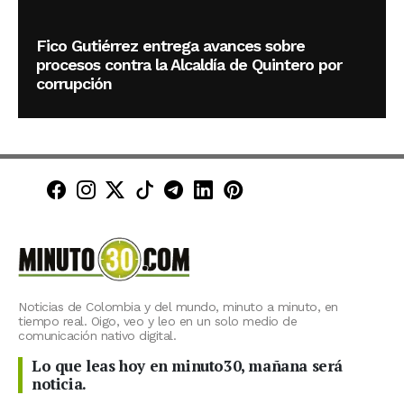
Fico Gutiérrez entrega avances sobre
procesos contra la Alcaldía de Quintero por
corrupción
Minuto30 en Facebook
Minuto30 en Instagram
Minuto30 en X (Twitter)
Minuto30 en TikTok
Canal de Minuto30 en T
Minuto30 en LinkedIn
Minuto30 en Pinte
Noticias de Colombia y del mundo, minuto a minuto, en
tiempo real. Oigo, veo y leo en un solo medio de
comunicación nativo digital.
Lo que leas hoy en minuto30, mañana será
noticia.