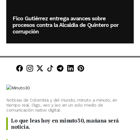
Fico Gutiérrez entrega avances sobre
procesos contra la Alcaldía de Quintero por
corrupción
Minuto30 en Facebook
Minuto30 en Instagram
Minuto30 en X (Twitter)
Minuto30 en TikTok
Canal de Minuto30 en T
Minuto30 en LinkedIn
Minuto30 en Pinte
Noticias de Colombia y del mundo, minuto a minuto, en
tiempo real. Oigo, veo y leo en un solo medio de
comunicación nativo digital.
Lo que leas hoy en minuto30, mañana será
noticia.