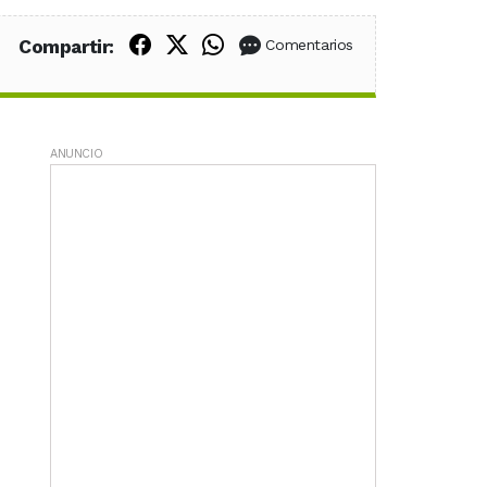
Compartir en Facebook
Compartir en X (Twitter)
Compartir en WhatsApp
Compartir:
Comentarios
ANUNCIO