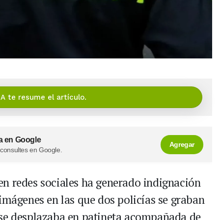
IA te resume el artículo.
a en Google
Agregar
 consultes en Google.
en redes sociales ha generado indignación
 imágenes en las que dos policías se graban
 se desplazaba en patineta acompañada de