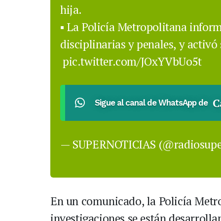
hija.
▪️ La Policía Metropolitana infor
disciplinarias y penales, y activ
pic.twitter.com/JOxYVbUo5t
C
Sigue al canal de WhatsApp de
— SUPERNOTICIAS (@radiosupe
En un comunicado, la Policía Metro
investigaciones se están desarrolla