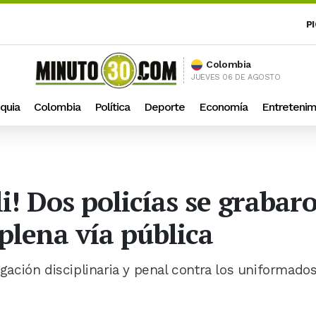
P
Colombia
JUEVES 06 DE AGOSTO
quia
Colombia
Política
Deporte
Economía
Entretenim
i! Dos policías se grabar
plena vía pública
igación disciplinaria y penal contra los uniformado