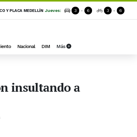
Jueves:
3
-
6
3
-
6
ICO Y PLACA MEDELLÍN
iento
Nacional
DIM
Más
on insultando a
s