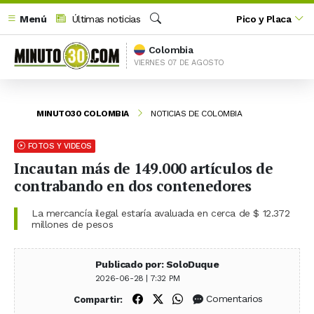
Menú
Últimas noticias
Pico y Placa
Buscar
Colombia
VIERNES 07 DE AGOSTO
MINUTO30 COLOMBIA
NOTICIAS DE COLOMBIA
FOTOS Y VIDEOS
Incautan más de 149.000 artículos de
contrabando en dos contenedores
La mercancía ilegal estaría avaluada en cerca de $ 12.372
millones de pesos
Publicado por: SoloDuque
2026-06-28 | 7:32 PM
Compartir en Facebook
Compartir en X (Twitter)
Compartir en WhatsApp
Comentarios
Compartir: