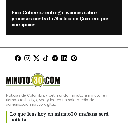
Fico Gutiérrez entrega avances sobre
procesos contra la Alcaldía de Quintero por
corrupción
Minuto30 en Facebook
Minuto30 en Instagram
Minuto30 en X (Twitter)
Minuto30 en TikTok
Canal de Minuto30 en T
Minuto30 en LinkedIn
Minuto30 en Pinte
Noticias de Colombia y del mundo, minuto a minuto, en
tiempo real. Oigo, veo y leo en un solo medio de
comunicación nativo digital.
Lo que leas hoy en minuto30, mañana será
noticia.