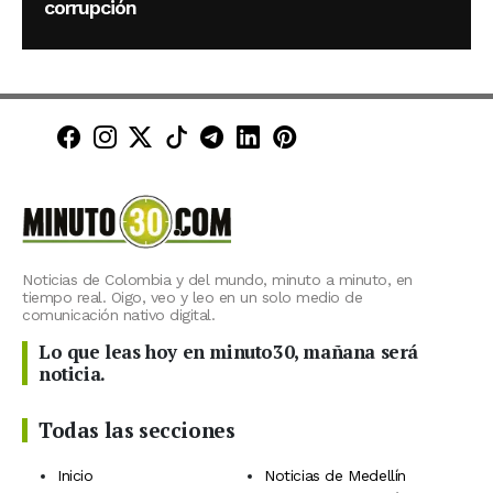
corrupción
Minuto30 en Facebook
Minuto30 en Instagram
Minuto30 en X (Twitter)
Minuto30 en TikTok
Canal de Minuto30 en T
Minuto30 en LinkedIn
Minuto30 en Pinte
Noticias de Colombia y del mundo, minuto a minuto, en
tiempo real. Oigo, veo y leo en un solo medio de
comunicación nativo digital.
Lo que leas hoy en minuto30, mañana será
noticia.
Todas las secciones
Inicio
Noticias de Medellín