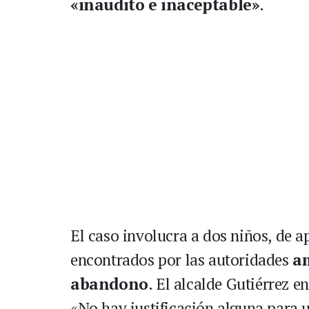
«inaudito e inaceptable»
.
El caso involucra a dos niños, de 
encontrados por las autoridades
am
abandono
. El alcalde Gutiérrez e
«No hay justificación alguna para 