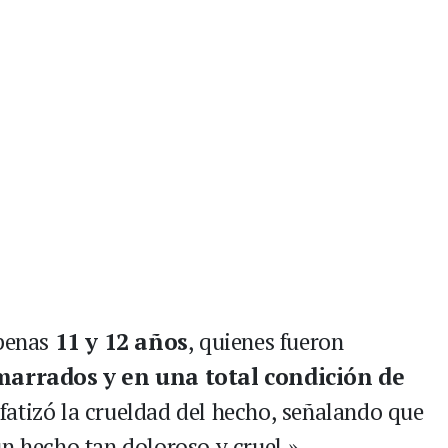
apenas
11 y 12 años
, quienes fueron
arrados y en una total condición de
nfatizó la crueldad del hecho, señalando que
un hecho tan doloroso y cruel.»