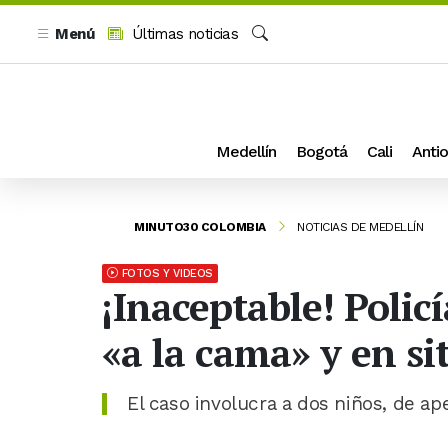
Menú
Últimas noticias
Buscar
Medellín
Bogotá
Cali
Antio
MINUTO30 COLOMBIA
NOTICIAS DE MEDELLÍN
FOTOS Y VIDEOS
¡Inaceptable! Polic
«a la cama» y en s
El caso involucra a dos niños, de ape