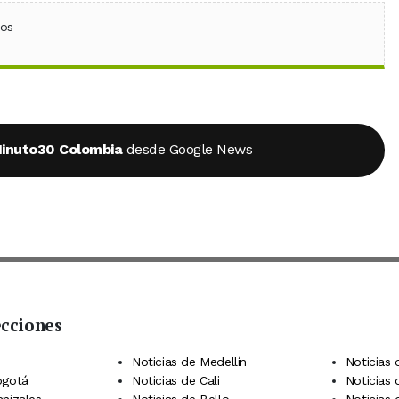
ebook
 (Twitter)
 en WhatsApp
ios
inuto30 Colombia
desde Google News
ecciones
 Telegram
dIn
terest
Noticias de Medellín
Noticias 
ogotá
Noticias de Cali
Noticias