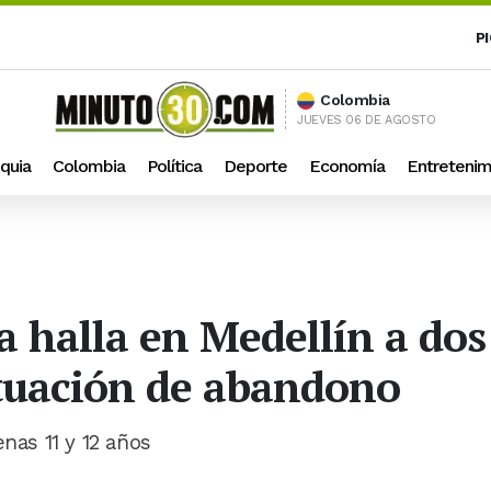
P
Colombia
JUEVES 06 DE AGOSTO
quia
Colombia
Política
Deporte
Economía
Entretenim
ía halla en Medellín a d
ituación de abandono
nas 11 y 12 años