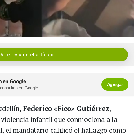
IA te resume el artículo.
a en Google
Agregar
 consultes en Google.
edellín,
Federico «Fico» Gutiérrez
,
violencia infantil que conmociona a la
al, el mandatario calificó el hallazgo como