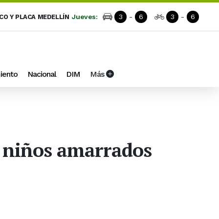
Jueves:
3
-
6
3
-
6
ICO Y PLACA MEDELLÍN
iento
Nacional
DIM
Más
os niños amarrados