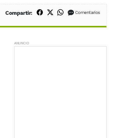
Compartir en Facebook
Compartir en X (Twitter)
Compartir en WhatsApp
Compartir:
Comentarios
ANUNCIO