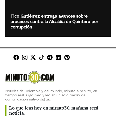
Fico Gutiérrez entrega avances sobre
procesos contra la Alcaldía de Quintero por
corrupción
Minuto30 en Facebook
Minuto30 en Instagram
Minuto30 en X (Twitter)
Minuto30 en TikTok
Canal de Minuto30 en T
Minuto30 en LinkedIn
Minuto30 en Pinte
Noticias de Colombia y del mundo, minuto a minuto, en
tiempo real. Oigo, veo y leo en un solo medio de
comunicación nativo digital.
Lo que leas hoy en minuto30, mañana será
noticia.