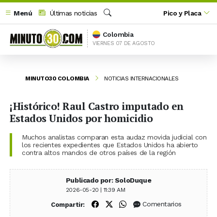
Menú
Últimas noticias
Pico y Placa
Buscar
Colombia
VIERNES 07 DE AGOSTO
MINUTO30 COLOMBIA
NOTICIAS INTERNACIONALES
¡Histórico! Raul Castro imputado en
Estados Unidos por homicidio
Muchos analistas comparan esta audaz movida judicial con
los recientes expedientes que Estados Unidos ha abierto
contra altos mandos de otros países de la región
Publicado por: SoloDuque
2026-05-20 | 11:39 AM
Compartir en Facebook
Compartir en X (Twitter)
Compartir en WhatsApp
Comentarios
Compartir: