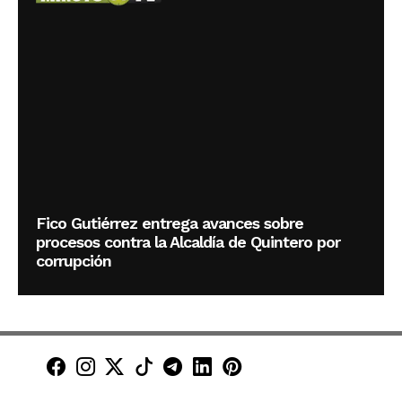
Fico Gutiérrez entrega avances sobre
procesos contra la Alcaldía de Quintero por
corrupción
Minuto30 en Facebook
Minuto30 en Instagram
Minuto30 en X (Twitter)
Minuto30 en TikTok
Canal de Minuto30 en T
Minuto30 en LinkedIn
Minuto30 en Pinte