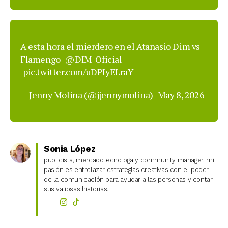
A esta hora el mierdero en el Atanasio Dim vs
Flamengo
@DIM_Oficial
pic.twitter.com/uDPIyELraY
— Jenny Molina (@jjennymolina)
May 8, 2026
Sonia López
publicista, mercadotecnóloga y community manager, mi
pasión es entrelazar estrategias creativas con el poder
de la comunicación para ayudar a las personas y contar
sus valiosas historias.