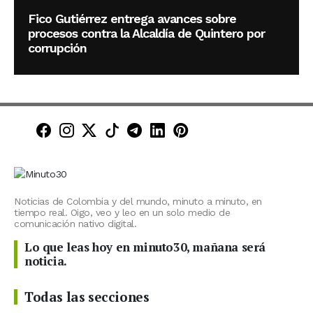
Fico Gutiérrez entrega avances sobre
procesos contra la Alcaldía de Quintero por
corrupción
Minuto30 en Facebook
Minuto30 en Instagram
Minuto30 en X (Twitter)
Minuto30 en TikTok
Canal de Minuto30 en T
Minuto30 en LinkedIn
Minuto30 en Pinte
Noticias de Colombia y del mundo, minuto a minuto, en
tiempo real. Oigo, veo y leo en un solo medio de
comunicación nativo digital.
Lo que leas hoy en minuto30, mañana será
noticia.
Todas las secciones