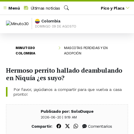
Menú
Últimas noticias
Pico y Placa
Buscar
Colombia
DOMINGO 09 DE AGOSTO
MINUTO30
MASCOTAS PERDIDAS Y EN
COLOMBIA
ADOPCIÓN
Hermoso perrito hallado deambulando
en Niquía ¿es suyo?
Por favor, ¡ayúdanos a compartir para que vuelva a casa
pronto!
Publicado por: SoloDuque
2026-06-20 | 9:19 AM
Compartir en Facebook
Compartir en X (Twitter)
Compartir en WhatsApp
Comentarios
Compartir: