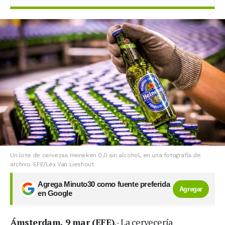
Un lote de cervezas Heineken 0,0 sin alcohol, en una fotografía de
archivo. EFE/Lex Van Lieshout
Agrega Minuto30 como fuente preferida
Agregar
en Google
Ámsterdam, 9 mar (EFE)
.- La cervecería