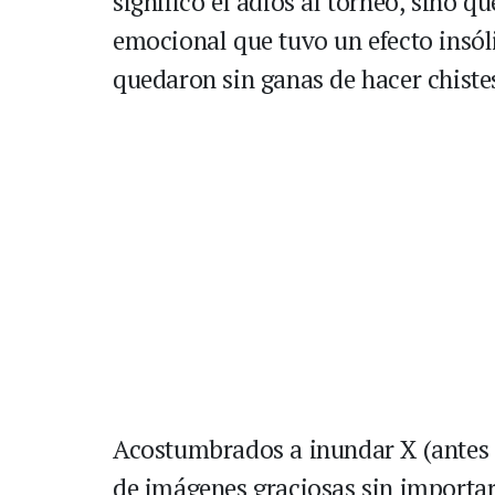
significó el adiós al torneo, sino q
emocional que tuvo un efecto insóli
quedaron sin ganas de hacer chiste
Acostumbrados a inundar X (antes 
de imágenes graciosas sin importar 