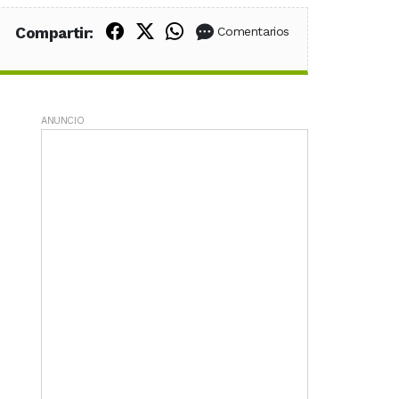
Compartir en Facebook
Compartir en X (Twitter)
Compartir en WhatsApp
Compartir:
Comentarios
ANUNCIO