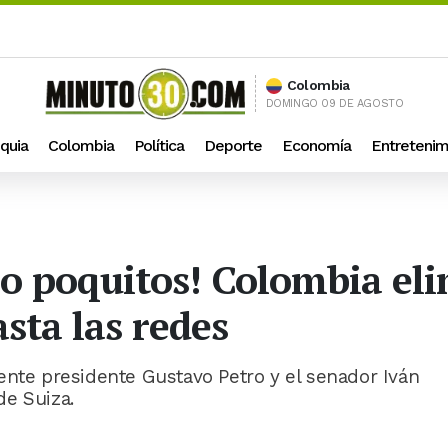
Colombia
DOMINGO 09 DE AGOSTO
quia
Colombia
Política
Deporte
Economía
Entretenim
ro poquitos! Colombia el
sta las redes
ente presidente Gustavo Petro y el senador Iván
de Suiza.