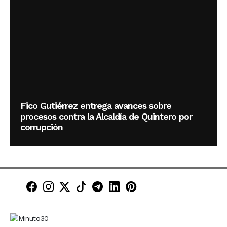
Fico Gutiérrez entrega avances sobre
procesos contra la Alcaldía de Quintero por
corrupción
Minuto30 en Facebook
Minuto30 en Instagram
Minuto30 en X (Twitter)
Minuto30 en TikTok
Canal de Minuto30 en T
Minuto30 en LinkedIn
Minuto30 en Pinte