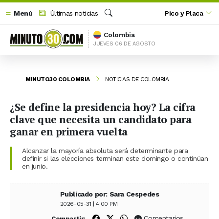
Menú
Últimas noticias
Pico y Placa
Buscar
Colombia
JUEVES 06 DE AGOSTO
MINUTO30 COLOMBIA
NOTICIAS DE COLOMBIA
¿Se define la presidencia hoy? La cifra
clave que necesita un candidato para
ganar en primera vuelta
Alcanzar la mayoría absoluta será determinante para
definir si las elecciones terminan este domingo o continúan
en junio.
Publicado por: Sara Cespedes
2026-05-31 | 4:00 PM
Compartir en Facebook
Compartir en X (Twitter)
Compartir en WhatsApp
Comentarios
Compartir: