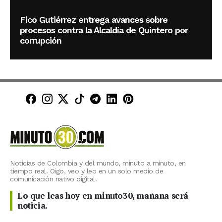
Fico Gutiérrez entrega avances sobre
procesos contra la Alcaldía de Quintero por
corrupción
Minuto30 en Facebook
Minuto30 en Instagram
Minuto30 en X (Twitter)
Minuto30 en TikTok
Canal de Minuto30 en T
Minuto30 en LinkedIn
Minuto30 en Pinte
Noticias de Colombia y del mundo, minuto a minuto, en
tiempo real. Oigo, veo y leo en un solo medio de
comunicación nativo digital.
Lo que leas hoy en minuto30, mañana será
noticia.