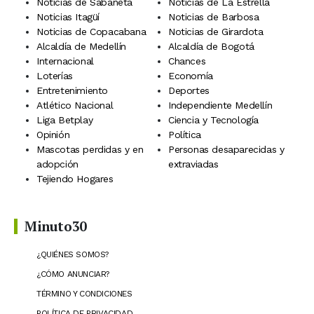
Noticias de Sabaneta
Noticias de La Estrella
Noticias Itagüí
Noticias de Barbosa
Noticias de Copacabana
Noticias de Girardota
Alcaldía de Medellín
Alcaldía de Bogotá
Internacional
Chances
Loterías
Economía
Entretenimiento
Deportes
Atlético Nacional
Independiente Medellín
Liga Betplay
Ciencia y Tecnología
Opinión
Política
Mascotas perdidas y en
Personas desaparecidas y
adopción
extraviadas
Tejiendo Hogares
Minuto30
¿QUIÉNES SOMOS?
¿CÓMO ANUNCIAR?
TÉRMINO Y CONDICIONES
POLÍTICA DE PRIVACIDAD