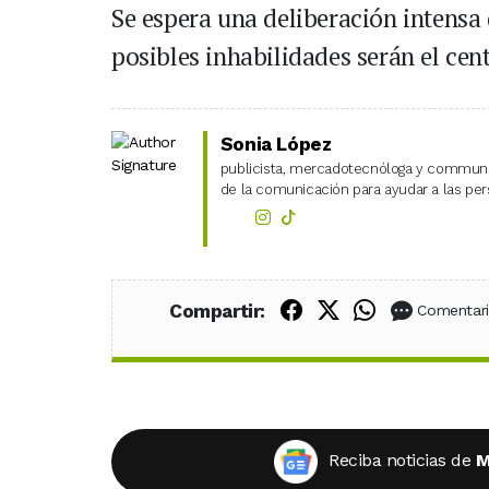
Se espera una deliberación intensa
posibles inhabilidades serán el cent
Sonia López
publicista, mercadotecnóloga y community
de la comunicación para ayudar a las pers
Compartir en Fac
Compartir en X
Compartir
Compartir:
Comentar
Reciba noticias de
M