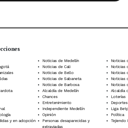
ecciones
 Telegram
dIn
terest
Noticias de Medellín
Noticias 
ogotá
Noticias de Cali
Noticias
anizales
Noticias de Bello
Noticias
aldas
Noticias de Sabaneta
Noticias 
Noticias de Barbosa
Noticias
rardota
Alcaldía de Medellín
Alcaldía
Chances
Loterías
Entretenimiento
Deportes
nal
Independiente Medellín
Liga Betp
ología
Opinión
Política
idas y en adopción
Personas desaparecidas y
Tejiendo
extraviadas