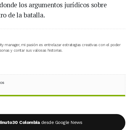
 donde los argumentos jurídicos sobre
ro de la batalla.
 manager, mi pasión es entrelazar estrategias creativas con el poder
onas y contar sus valiosas historias.
ebook
 (Twitter)
 en WhatsApp
ios
inuto30 Colombia
desde Google News