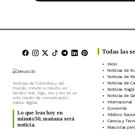
Todas las s
Minuto30 en Facebook
Minuto30 en Instagram
Minuto30 en X (Twitter)
Minuto30 en TikTok
Canal de Minuto30 en
Minuto30 en Linke
Minuto30 en Pin
Inicio
Noticias de B
Noticias de M
Noticias de C
Noticias de Colombia y del
mundo, minuto a minuto, en
Noticias Itagüí
tiempo real. Oigo, veo y leo en un
Noticias de Gi
solo medio de comunicación
Internacional
nativo digital.
Economía
Lo que leas hoy en
Atlético Nacio
minuto30, mañana será
Ciencia y Tecn
noticia.
Mascotas perd