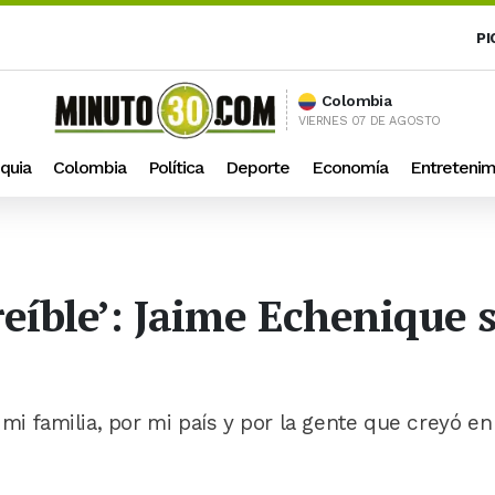
PI
Colombia
VIERNES 07 DE AGOSTO
quia
Colombia
Política
Deporte
Economía
Entretenim
reíble’: Jaime Echenique 
mi familia, por mi país y por la gente que creyó en