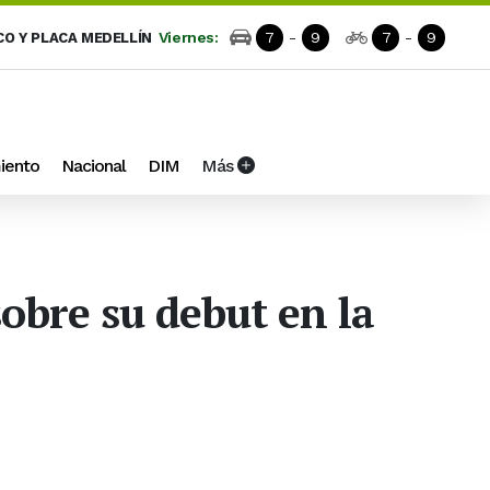
Viernes:
7
-
9
7
-
9
CO Y PLACA MEDELLÍN
iento
Nacional
DIM
Más
sobre su debut en la