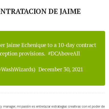
NTRATACION DE JAIME
er Jaime Echenique to a 10-day contract
ception provisions.
#DCAboveAll
@WashWizards)
December 30, 2021
 manager, mi pasión es entrelazar estrategias creativas con el poder de