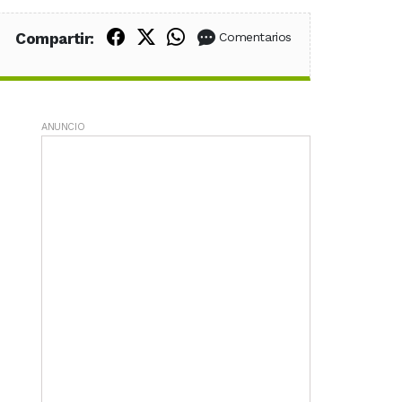
Compartir en Facebook
Compartir en X (Twitter)
Compartir en WhatsApp
Compartir:
Comentarios
ANUNCIO