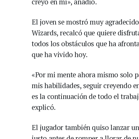
creyó en mí», añadió.
El joven se mostró muy agradecido
Wizards, recalcó que quiere disfru
todos los obstáculos que ha afron
que ha vivido hoy.
«Por mi mente ahora mismo solo pa
mis habilidades, seguir creyendo en m
es la continuación de todo el traba
explicó.
El jugador también quiso lanzar u
justo antes de romper a llorar de n