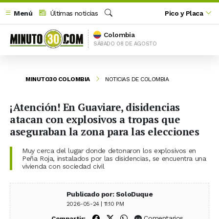
Menú
Últimas noticias
Pico y Placa
Buscar
Colombia
SÁBADO 08 DE AGOSTO
MINUTO30 COLOMBIA
NOTICIAS DE COLOMBIA
¡Atención! En Guaviare, disidencias
atacan con explosivos a tropas que
aseguraban la zona para las elecciones
Muy cerca del lugar donde detonaron los explosivos en
Peña Roja, instalados por las disidencias, se encuentra una
vivienda con sociedad civil
Publicado por: SoloDuque
2026-05-24 | 11:10 PM
Compartir en Facebook
Compartir en X (Twitter)
Compartir en WhatsApp
Comentarios
Compartir: