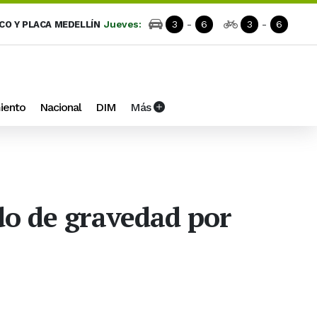
Jueves:
3
-
6
3
-
6
ICO Y PLACA MEDELLÍN
iento
Nacional
DIM
Más
do de gravedad por