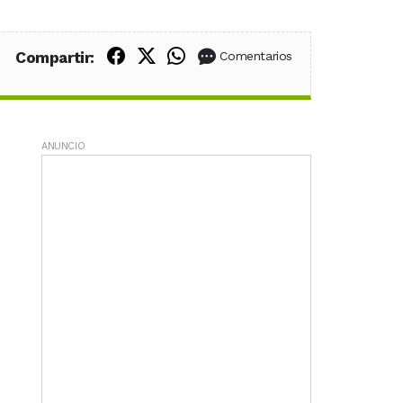
Compartir en Facebook
Compartir en X (Twitter)
Compartir en WhatsApp
Compartir:
Comentarios
ANUNCIO