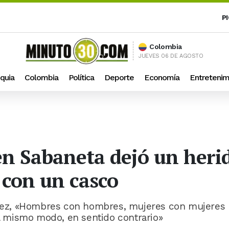
P
Colombia
JUEVES 06 DE AGOSTO
quia
Colombia
Política
Deporte
Economía
Entretenim
n Sabaneta dejó un heri
 con un casco
a vez, «Hombres con hombres, mujeres con mujeres
 mismo modo, en sentido contrario»