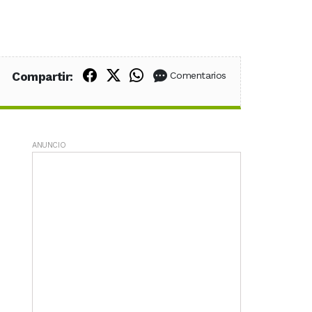
Compartir en Facebook
Compartir en X (Twitter)
Compartir en WhatsApp
Compartir:
Comentarios
ANUNCIO