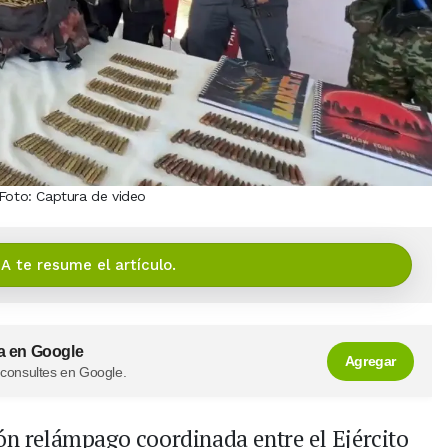
 Foto: Captura de video
IA te resume el artículo.
a en Google
Agregar
 consultes en Google.
ón relámpago coordinada entre el Ejército