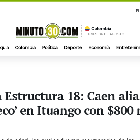
P
Colombia
JUEVES 06 DE AGOSTO
quia
Colombia
Política
Deporte
Economía
Entretenim
a Estructura 18: Caen al
co’ en Ituango con $800 