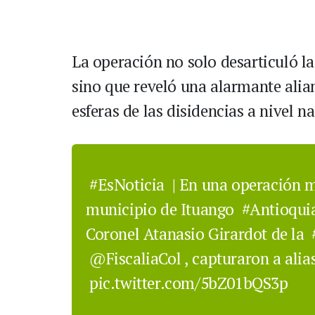
La operación no solo desarticuló la 
sino que reveló una alarmante alian
esferas de las disidencias a nivel n
#EsNoticia
| En una operación mi
municipio de Ituango
#Antioqui
Coronel Atanasio Girardot de la
@FiscaliaCol
, capturaron a ali
pic.twitter.com/5bZ01bQS3p