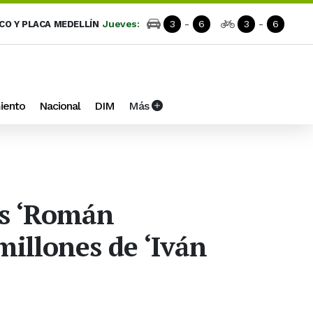
Jueves:
3
-
6
3
-
6
ICO Y PLACA MEDELLÍN
iento
Nacional
DIM
Más
ias ‘Román
millones de ‘Iván