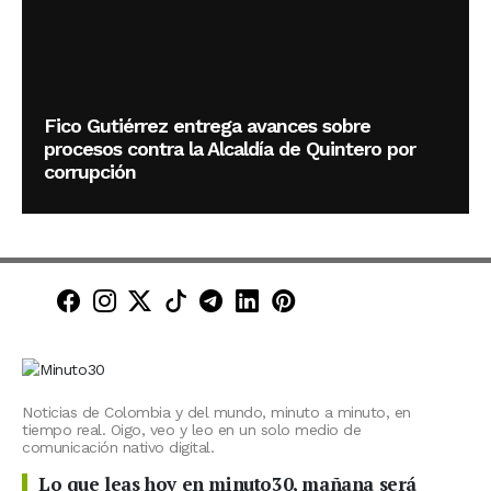
Fico Gutiérrez entrega avances sobre
procesos contra la Alcaldía de Quintero por
corrupción
Minuto30 en Facebook
Minuto30 en Instagram
Minuto30 en X (Twitter)
Minuto30 en TikTok
Canal de Minuto30 en T
Minuto30 en LinkedIn
Minuto30 en Pinte
Noticias de Colombia y del mundo, minuto a minuto, en
tiempo real. Oigo, veo y leo en un solo medio de
comunicación nativo digital.
Lo que leas hoy en minuto30, mañana será