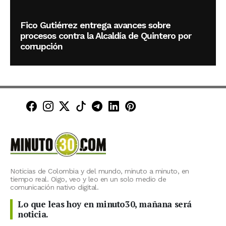
Fico Gutiérrez entrega avances sobre
procesos contra la Alcaldía de Quintero por
corrupción
Minuto30 en Facebook
Minuto30 en Instagram
Minuto30 en X (Twitter)
Minuto30 en TikTok
Canal de Minuto30 en T
Minuto30 en LinkedIn
Minuto30 en Pinte
Noticias de Colombia y del mundo, minuto a minuto, en
tiempo real. Oigo, veo y leo en un solo medio de
comunicación nativo digital.
Lo que leas hoy en minuto30, mañana será
noticia.