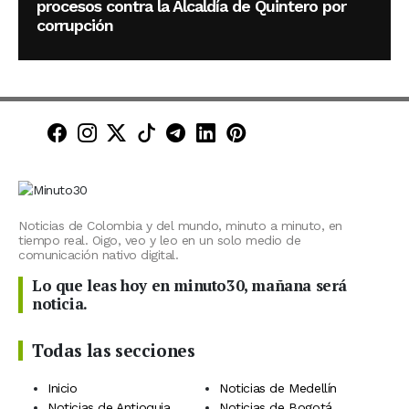
procesos contra la Alcaldía de Quintero por
corrupción
Minuto30 en Facebook
Minuto30 en Instagram
Minuto30 en X (Twitter)
Minuto30 en TikTok
Canal de Minuto30 en T
Minuto30 en LinkedIn
Minuto30 en Pinte
Noticias de Colombia y del mundo, minuto a minuto, en
tiempo real. Oigo, veo y leo en un solo medio de
comunicación nativo digital.
Lo que leas hoy en minuto30, mañana será
noticia.
Todas las secciones
Inicio
Noticias de Medellín
Noticias de Antioquia
Noticias de Bogotá