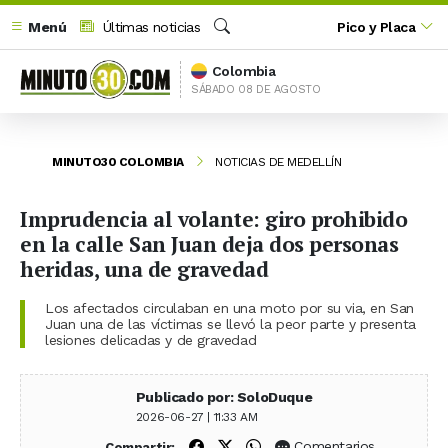
Menú
Últimas noticias
Pico y Placa
Buscar
Colombia
SÁBADO 08 DE AGOSTO
MINUTO30 COLOMBIA
NOTICIAS DE MEDELLÍN
Imprudencia al volante: giro prohibido
en la calle San Juan deja dos personas
heridas, una de gravedad
Los afectados circulaban en una moto por su via, en San
Juan una de las víctimas se llevó la peor parte y presenta
lesiones delicadas y de gravedad
Publicado por: SoloDuque
2026-06-27 | 11:33 AM
Compartir en Facebook
Compartir en X (Twitter)
Compartir en WhatsApp
Comentarios
Compartir: