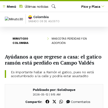
Menú
Últimas noticias
Pico y Placa
Buscar
Colombia
SÁBADO 08 DE AGOSTO
MINUTO30
MASCOTAS PERDIDAS Y EN
COLOMBIA
ADOPCIÓN
Ayúdanos a que regrese a casa: el gatico
ramón está perdido en Campo Valdés
Es importante hallar a Ramón el gatico, pues no está
acostumbrado a la calle y podría estar asustadito
Publicado por: SoloDuque
2026-05-12 | 9:15 AM
Compartir en Facebook
Compartir en X (Twitter)
Compartir en WhatsApp
Comentarios
Compartir: