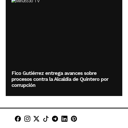
Fico Gutiérrez entrega avances sobre
procesos contra la Alcaldía de Quintero por
corrupción
Minuto30 en Facebook
Minuto30 en Instagram
Minuto30 en X (Twitter)
Minuto30 en TikTok
Canal de Minuto30 en T
Minuto30 en LinkedIn
Minuto30 en Pinte