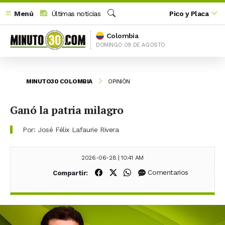
Menú
Últimas noticias
Pico y Placa
Buscar
Colombia
DOMINGO 09 DE AGOSTO
MINUTO30 COLOMBIA
OPINIÓN
Ganó la patria milagro
Por: José Félix Lafaurie Rivera
2026-06-28 | 10:41 AM
Compartir en Facebook
Compartir en X (Twitter)
Compartir en WhatsApp
Comentarios
Compartir: