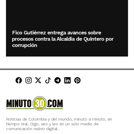
Fico Gutiérrez entrega avances sobre
procesos contra la Alcaldía de Quintero por
corrupción
Minuto30 en Facebook
Minuto30 en Instagram
Minuto30 en X (Twitter)
Minuto30 en TikTok
Canal de Minuto30 en T
Minuto30 en LinkedIn
Minuto30 en Pinte
Noticias de Colombia y del mundo, minuto a minuto, en
tiempo real. Oigo, veo y leo en un solo medio de
comunicación nativo digital.