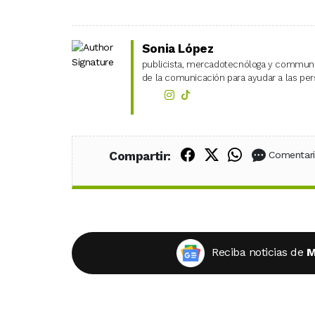
Sonia López
publicista, mercadotecnóloga y community
de la comunicación para ayudar a las pers
Compartir en Fac
Compartir en X
Compartir
Compartir:
Comentar
Reciba noticias de
M