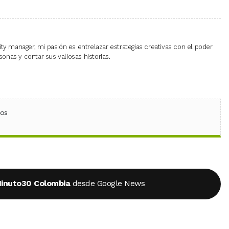
 manager, mi pasión es entrelazar estrategias creativas con el poder
onas y contar sus valiosas historias.
ebook
 (Twitter)
 en WhatsApp
ios
inuto30 Colombia
desde Google News