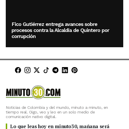
Fico Gutiérrez entrega avances sobre
procesos contra la Alcaldía de Quintero por
corrupción
Minuto30 en Facebook
Minuto30 en Instagram
Minuto30 en X (Twitter)
Minuto30 en TikTok
Canal de Minuto30 en T
Minuto30 en LinkedIn
Minuto30 en Pinte
Noticias de Colombia y del mundo, minuto a minuto, en
tiempo real. Oigo, veo y leo en un solo medio de
comunicación nativo digital.
Lo que leas hoy en minuto30, mañana será