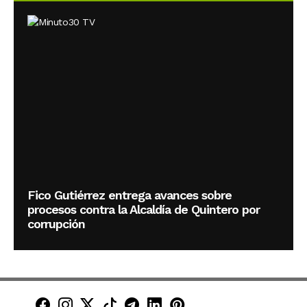
Fico Gutiérrez entrega avances sobre
procesos contra la Alcaldía de Quintero por
corrupción
Minuto30 en Facebook
Minuto30 en Instagram
Minuto30 en X (Twitter)
Minuto30 en TikTok
Canal de Minuto30 en T
Minuto30 en LinkedIn
Minuto30 en Pinte