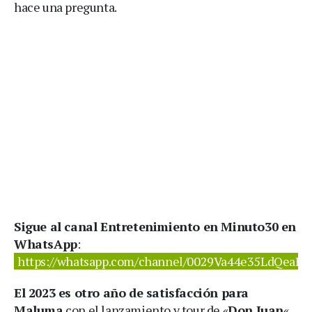
hace una pregunta.
Sigue al canal Entretenimiento en Minuto30 en
WhatsApp
:
https://whatsapp.com/channel/0029Va44e35LdQeaBB
El 2023 es otro año de satisfacción para
Maluma
con el lanzamiento y tour de «
Don Juan
«.