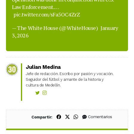
Law Enforcement.…
pic.twitter.com/sFa5OC4ZrZ
— The White House (@WhiteHouse)
January
3, 2026
Julian Medina
Jefe de redacción. Escribo por pasión y vocación.
Seguidor del fútbol y amante de la historia y
cultura de Medellín.
Compartir en Facebook
Compartir en X (Twitter)
Compartir en WhatsApp
Comentarios
Compartir: