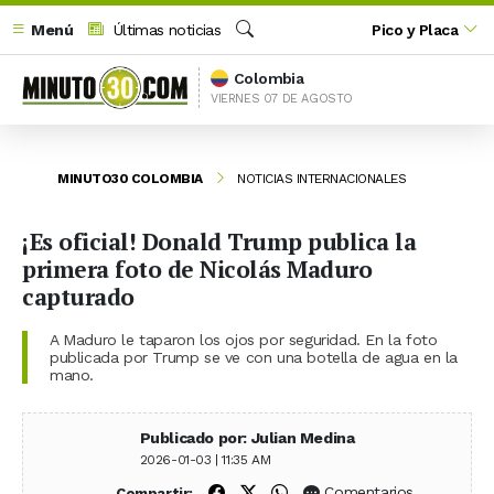
Menú
Últimas noticias
Pico y Placa
Buscar
Colombia
VIERNES 07 DE AGOSTO
MINUTO30 COLOMBIA
NOTICIAS INTERNACIONALES
¡Es oficial! Donald Trump publica la
primera foto de Nicolás Maduro
capturado
A Maduro le taparon los ojos por seguridad. En la foto
publicada por Trump se ve con una botella de agua en la
mano.
Publicado por: Julian Medina
2026-01-03 | 11:35 AM
Compartir en Facebook
Compartir en X (Twitter)
Compartir en WhatsApp
Comentarios
Compartir: