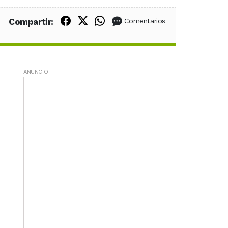
Compartir en Facebook
Compartir en X (Twitter)
Compartir en WhatsApp
Compartir:
Comentarios
ANUNCIO