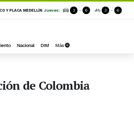
Jueves:
3
-
6
3
-
6
ICO Y PLACA MEDELLÍN
iento
Nacional
DIM
Más
ación de Colombia