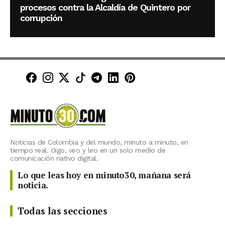
procesos contra la Alcaldía de Quintero por
corrupción
Minuto30 en Facebook
Minuto30 en Instagram
Minuto30 en X (Twitter)
Minuto30 en TikTok
Canal de Minuto30 en T
Minuto30 en LinkedIn
Minuto30 en Pinte
Noticias de Colombia y del mundo, minuto a minuto, en
tiempo real. Oigo, veo y leo en un solo medio de
comunicación nativo digital.
Lo que leas hoy en minuto30, mañana será
noticia.
Todas las secciones