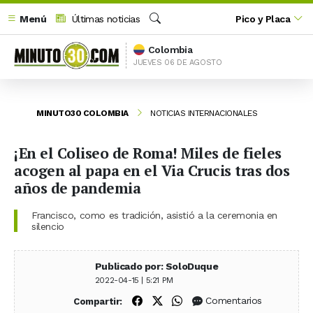
Menú
Últimas noticias
Pico y Placa
Buscar
Colombia
JUEVES 06 DE AGOSTO
MINUTO30 COLOMBIA
NOTICIAS INTERNACIONALES
¡En el Coliseo de Roma! Miles de fieles
acogen al papa en el Via Crucis tras dos
años de pandemia
Francisco, como es tradición, asistió a la ceremonia en
silencio
Publicado por: SoloDuque
2022-04-15 | 5:21 PM
Compartir en Facebook
Compartir en X (Twitter)
Compartir en WhatsApp
Comentarios
Compartir: