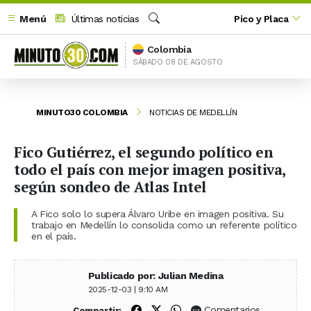
Menú
Últimas noticias
Pico y Placa
Buscar
Colombia
SÁBADO 08 DE AGOSTO
MINUTO30 COLOMBIA
NOTICIAS DE MEDELLÍN
Fico Gutiérrez, el segundo político en
todo el país con mejor imagen positiva,
según sondeo de Atlas Intel
A Fico solo lo supera Álvaro Uribe en imagen positiva. Su
trabajo en Medellín lo consolida como un referente político
en el país.
Publicado por: Julian Medina
2025-12-03 | 9:10 AM
Compartir en Facebook
Compartir en X (Twitter)
Compartir en WhatsApp
Comentarios
Compartir: