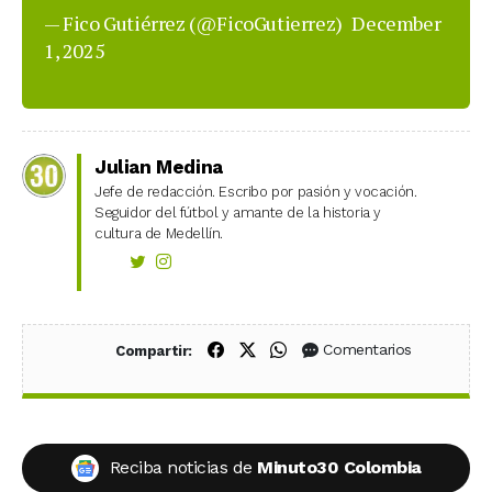
— Fico Gutiérrez (@FicoGutierrez)
December
1, 2025
Julian Medina
Jefe de redacción. Escribo por pasión y vocación.
Seguidor del fútbol y amante de la historia y
cultura de Medellín.
Compartir en Facebook
Compartir en X (Twitter)
Compartir en WhatsApp
Comentarios
Compartir:
Reciba noticias de
Minuto30 Colombia