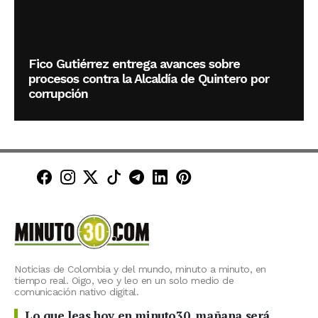
Fico Gutiérrez entrega avances sobre
procesos contra la Alcaldía de Quintero por
corrupción
Minuto30 en Facebook
Minuto30 en Instagram
Minuto30 en X (Twitter)
Minuto30 en TikTok
Canal de Minuto30 en T
Minuto30 en LinkedIn
Minuto30 en Pinte
Noticias de Colombia y del mundo, minuto a minuto, en
tiempo real. Oigo, veo y leo en un solo medio de
comunicación nativo digital.
Lo que leas hoy en minuto30, mañana será