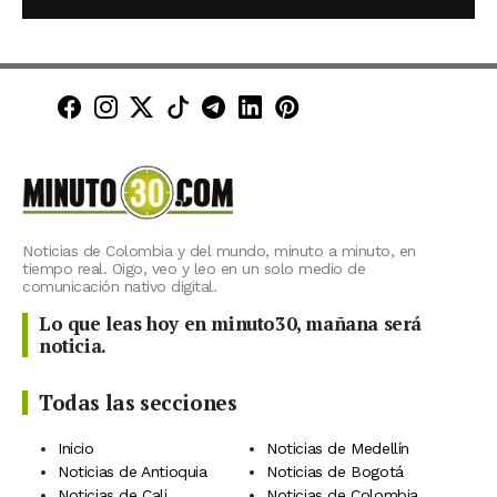
Minuto30 en Facebook
Minuto30 en Instagram
Minuto30 en X (Twitter)
Minuto30 en TikTok
Canal de Minuto30 en T
Minuto30 en LinkedIn
Minuto30 en Pinte
Noticias de Colombia y del mundo, minuto a minuto, en
tiempo real. Oigo, veo y leo en un solo medio de
comunicación nativo digital.
Lo que leas hoy en minuto30, mañana será
noticia.
Todas las secciones
Inicio
Noticias de Medellín
Noticias de Antioquia
Noticias de Bogotá
Noticias de Cali
Noticias de Colombia