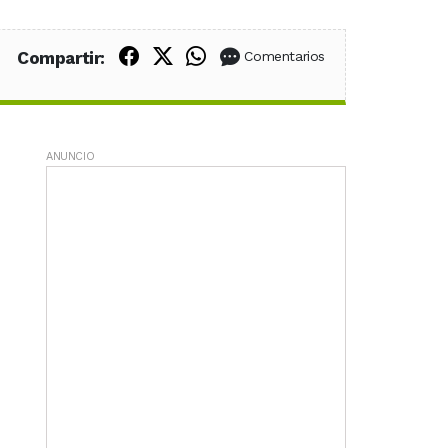
Compartir en Facebook
Compartir en X (Twitter)
Compartir en WhatsApp
Compartir:
Comentarios
ANUNCIO