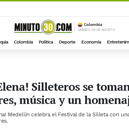
Colombia
SÁBADO 08 DE AGOSTO
quia
Colombia
Política
Deporte
Economía
Entretenim
lena! Silleteros se toma
ores, música y un homena
a! Medellín celebra el Festival de la Silleta con un
res.