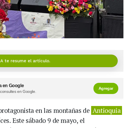
IA te resume el artículo.
a en Google
Agregar
 consultes en Google.
r protagonista en las montañas de
Antioquia
íces. Este sábado 9 de mayo, el