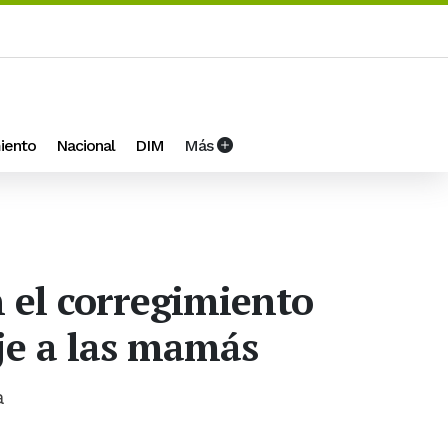
iento
Nacional
DIM
Más
n el corregimiento
je a las mamás
a