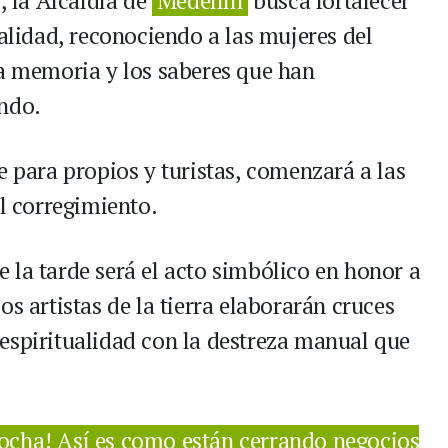
, la Alcaldía de
Medellín
busca fortalecer
ralidad, reconociendo a las mujeres del
la memoria y los saberes que han
undo.
e para propios y turistas, comenzará a las
el corregimiento.
 la tarde será el acto simbólico en honor a
os artistas de la tierra elaborarán cruces
espiritualidad con la destreza manual que
ecocha! Así es como están cerrando negocios