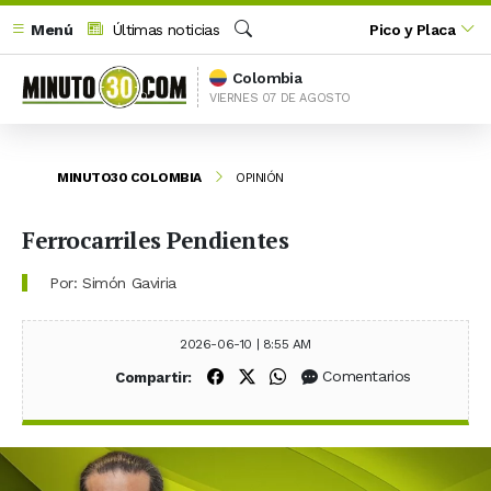
Menú
Últimas noticias
Pico y Placa
Buscar
Colombia
VIERNES 07 DE AGOSTO
MINUTO30 COLOMBIA
OPINIÓN
Ferrocarriles Pendientes
Por: Simón Gaviria
2026-06-10 | 8:55 AM
Compartir en Facebook
Compartir en X (Twitter)
Compartir en WhatsApp
Comentarios
Compartir: