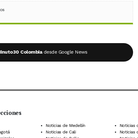
ebook
 (Twitter)
 en WhatsApp
ios
inuto30 Colombia
desde Google News
ecciones
 Telegram
dIn
terest
Noticias de Medellín
Noticias 
ogotá
Noticias de Cali
Noticias