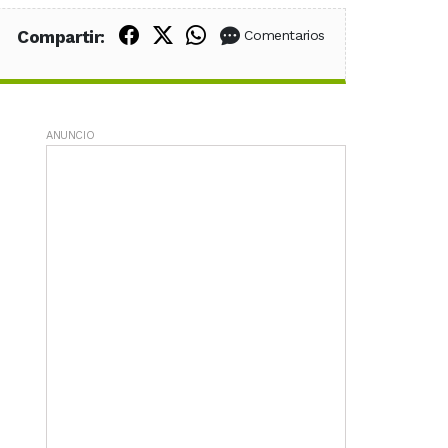
Compartir en Facebook
Compartir en X (Twitter)
Compartir en WhatsApp
Compartir:
Comentarios
ANUNCIO