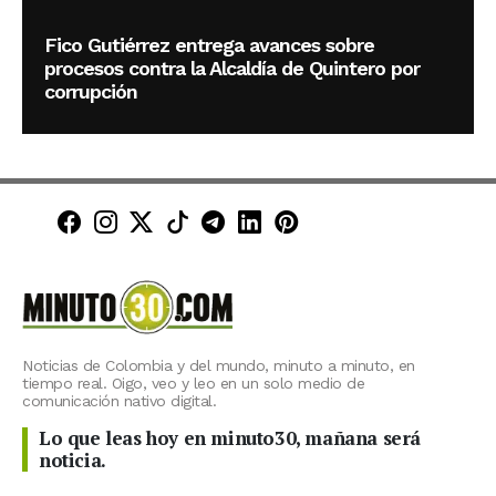
Fico Gutiérrez entrega avances sobre
procesos contra la Alcaldía de Quintero por
corrupción
Minuto30 en Facebook
Minuto30 en Instagram
Minuto30 en X (Twitter)
Minuto30 en TikTok
Canal de Minuto30 en T
Minuto30 en LinkedIn
Minuto30 en Pinte
Noticias de Colombia y del mundo, minuto a minuto, en
tiempo real. Oigo, veo y leo en un solo medio de
comunicación nativo digital.
Lo que leas hoy en minuto30, mañana será
noticia.